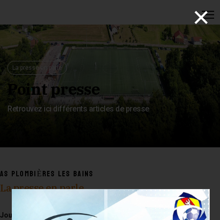
×
La presse en parle
Point presse
Retrouvez ici différents articles de presse
AS PLOMBIÈRES LES BAINS
La presse en parle
Journalistes et correspondants