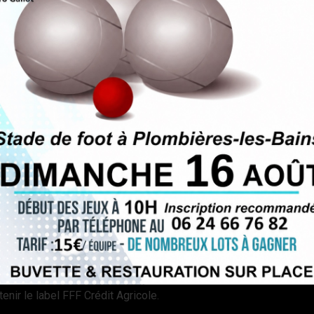
 Régionale Plombières) époque des Présidents MM Bigoni et Lamb
n dimanche ordinaire est de 300 à 400 spectateurs
uipe entrainée par Yvon Roth) et création de l’USP ( joueurs l
……
Lambach puis, Maurice Mathieu, Albert Gorias, et enfin la longé
nt Romary (12 ans) sous la présidence de Maurice Mathieu .
ni maire a exercé son influence sur son gendre Michel Platini) 
ection vosgienne . 5000 spectateurs ont apprécié cette sympathi
ermettant à toutes les équipes de pratiquer le football quel que s
ne, et première équipes féminines .
 de 3 à 5 ans .
nir le label FFF Crédit Agricole.