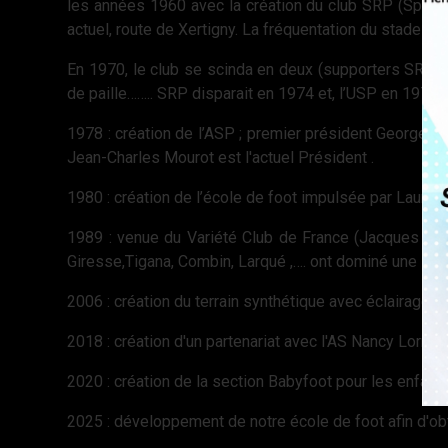
les années 1960 avec la création du club SRP (Sport
actuel, route de Xertigny. La fréquentation du stade u
En 1970, le club se scinda en deux (supporters SRP éq
de paille…….. SRP disparait en 1974 et, l’USP en 1977
1978 : création de l’ASP ; premier président Georges 
Jean-Charles Mourot est l'actuel Président .
1980 : création de l’école de foot impulsée par Laure
1989 : venue du Variété Club de France (Jacques Bigo
Giresse,Tigana, Combin, Larqué ,…. ont dominé une sél
2006 : création du terrain synthétique avec éclairage p
2018 : création d'un partenariat avec l'AS Nancy Lorrai
2020 : création de la section Babyfoot pour les enfants
2025 : développement de notre école de foot afin d'obte