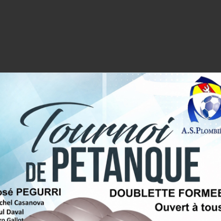
mier club a été fait le 1er juin 1949. Dans les années 1950 le te
 se fixera au stade de Pruines (aujourd’hui le centre équestre rou