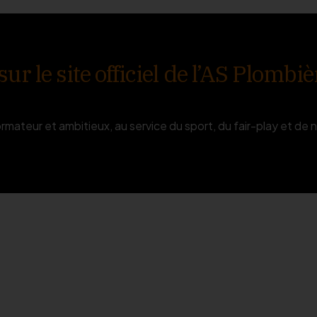
r le site officiel de l’AS Plombiè
ormateur et ambitieux, au service du sport, du fair-play et de n