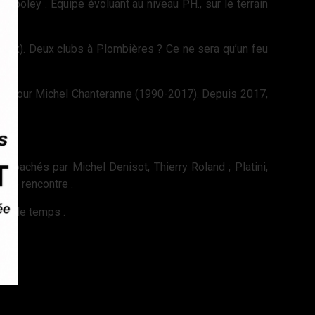
oley . Equipe évoluant au niveau PH., sur le terrain
ocaux). Deux clubs à Plombières ? Ce ne sera qu’un feu
vité pour Michel Chanteranne (1990-2017). Depuis 2017,
Coachés par Michel Denisot, Thierry Roland ; Platini,
que rencontre .
oit le temps .