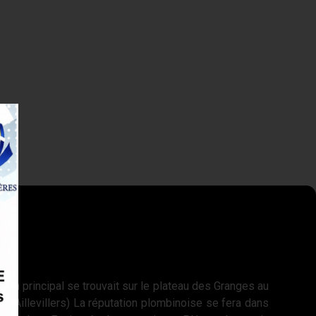
rrain principal se trouvait sur le plateau des Granges au
te d’Aillevillers) La réputation plombinoise se fera dans