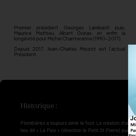
Depuis
Premier président Georges Lambach puis,
Maurice Mathieu, Albert Gorias, et enfin la
longévité pour Michel Chanteranne (1990-2017).
Depuis 2017, Jean-Charles Mourot est l'actuel
Président.
Historique :
Plombières a toujours aimé le foot. La création d'un pre
lieu dit « La Paix » (direction le Petit St Pierre) puis