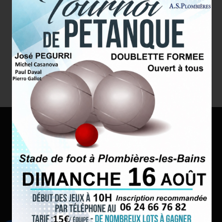
Stade des Granges
Route de Xertigny
88370 Plombières les Bains
Tél. : 06 24 66 76 82
contact@asplombieres.fr