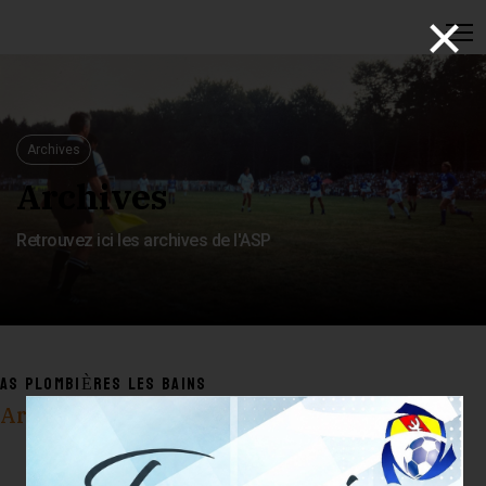
×
Archives
Archives
Retrouvez ici les archives de l'ASP
AS PLOMBIÈRES LES BAINS
Archives