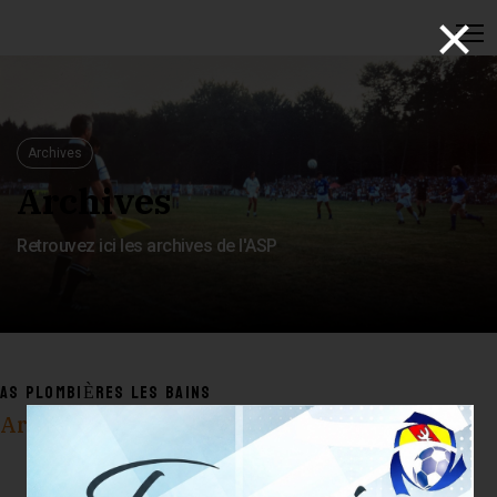
×
Archives
Archives
Retrouvez ici les archives de l'ASP
AS PLOMBIÈRES LES BAINS
Archives