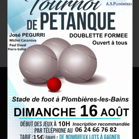
Stade des Granges
Route de Xertigny
88370 Plombières les Bains
Tél. : 06 24 66 76 82
contact@asplombieres.fr