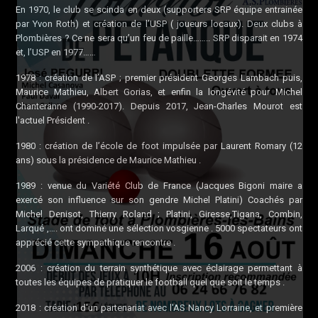
En 1970, le club se scinda en deux (supporters SRP équipe entrainée
par Yvon Roth) et création de l’USP ( joueurs locaux). Deux clubs à
Plombières ? Ce ne sera qu’un feu de paille…….. SRP disparait en 1974
et, l’USP en 1977……
1978 : création de l’ASP ; premier président Georges Lambach puis,
Maurice Mathieu, Albert Gorias, et enfin la longévité pour Michel
Chanteranne (1990-2017). Depuis 2017, Jean-Charles Mourot est
l'actuel Président .
1980 : création de l’école de foot impulsée par Laurent Romary (12
ans) sous la présidence de Maurice Mathieu .
1989 : venue du Variété Club de France (Jacques Bigoni maire a
exercé son influence sur son gendre Michel Platini) Coachés par
Michel Denisot, Thierry Roland ; Platini, Giresse,Tigana, Combin,
Larqué ,…. ont dominé une sélection vosgienne . 5000 spectateurs ont
apprécié cette sympathique rencontre .
2006 : création du terrain synthétique avec éclairage permettant à
toutes les équipes de pratiquer le football quel que soit le temps .
2018 : création d'un partenariat avec l'AS Nancy Lorraine, et première